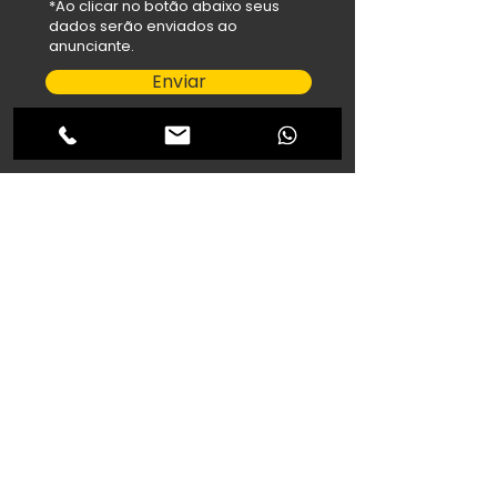
*Ao clicar no botão abaixo seus
dados serão enviados ao
anunciante.
Enviar
salehfilho@hotmail.com
Abdallah Veículos
R. Cuiabá, 1327 - Maria Luíza,