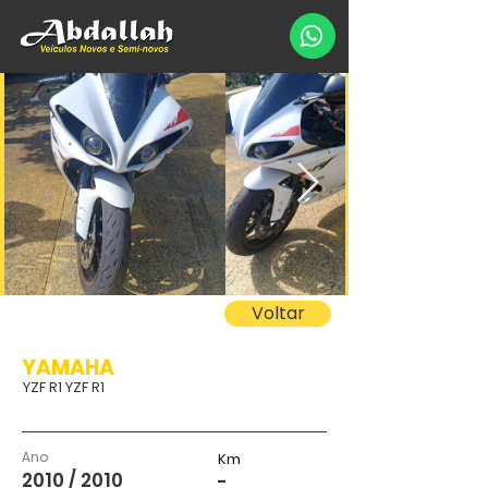
Voltar
YAMAHA
YZF R1 YZF R1
Ano
Km
2010 / 2010
-