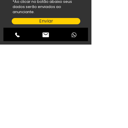
*Ao clicar no botão abaixo seus
dados serão enviados ao
anunciante.
Enviar
salehfilho@hotmail.com
Abdallah Veículos
R. Cuiabá, 1327 - Maria Luíza,