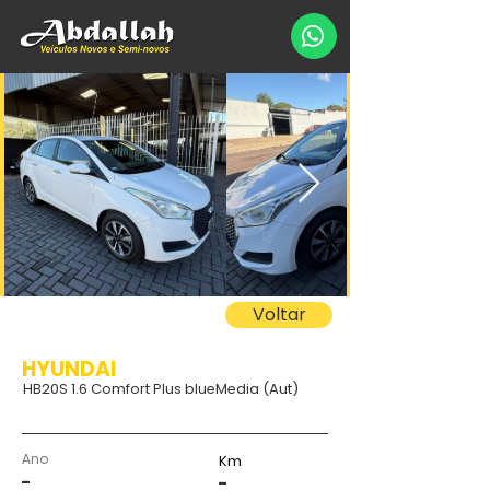
Voltar
HYUNDAI
HB20S 1.6 Comfort Plus blueMedia (Aut)
Ano
Km
-
-