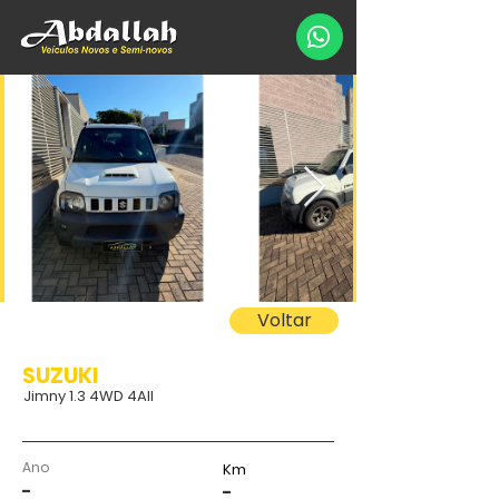
Voltar
SUZUKI
Jimny 1.3 4WD 4All
Ano
Km
-
-