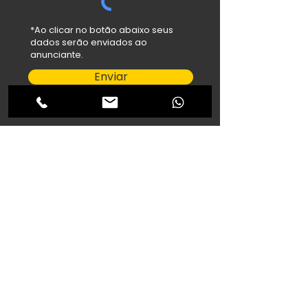
*Ao clicar no botão abaixo seus
dados serão enviados ao
anunciante.
Enviar
salehfilho@hotmail.com
Abdallah Veículos