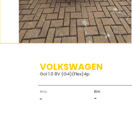
VOLKSWAGEN
Gol 1.0 8V (G4)(Flex)4p
Ano
Km
-
-