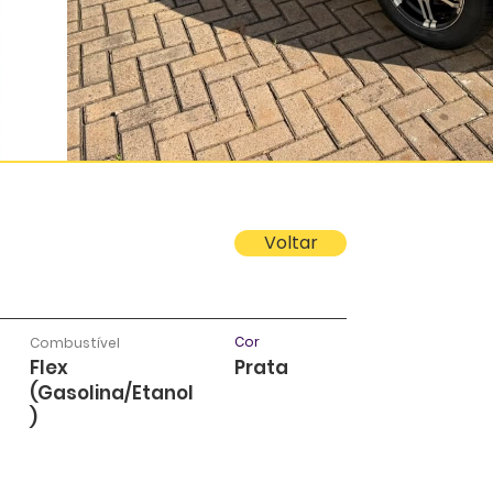
Voltar
Cor
Combustível
Flex
Prata
(Gasolina/Etanol
)