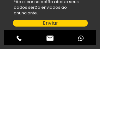
*Ao clicar no botão abaixo seus
dados serão enviados ao
anunciante.
Enviar
salehfilho@hotmail.com
Abdallah Veículos
R. Cuiabá, 1327 - Maria Luíza,